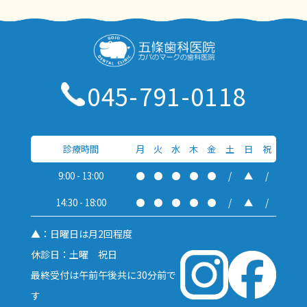
045-791-0118
診療時間
月
火
水
木
金
土
日
祝
9:00 - 13:00
●
●
●
●
●
/
▲
/
14:30 - 18:00
●
●
●
●
●
/
▲
/
▲：日曜日は月2回程度
休診日：土曜 祝日
最終受付は午前午後共に30分前で
す