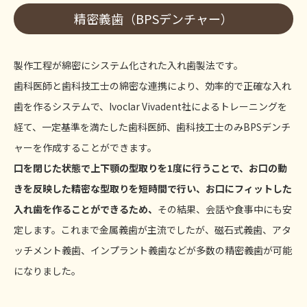
精密義歯（BPSデンチャー）
製作工程が綿密にシステム化された入れ歯製法です。
歯科医師と歯科技工士の綿密な連携により、効率的で正確な入れ
歯を作るシステムで、Ivoclar Vivadent社によるトレーニングを
経て、一定基準を満たした歯科医師、歯科技工士のみBPSデンチ
ャーを作成することができます。
口を閉じた状態で上下顎の型取りを1度に行うことで、お口の動
きを反映した精密な型取りを短時間で行い、お口にフィットした
入れ歯を作ることができるため、
その結果、会話や食事中にも安
定します。これまで金属義歯が主流でしたが、磁石式義歯、アタ
ッチメント義歯、インプラント義歯などが多数の精密義歯が可能
になりました。