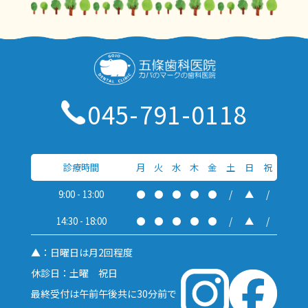
045-791-0118
診療時間
月
火
水
木
金
土
日
祝
9:00 - 13:00
●
●
●
●
●
/
▲
/
14:30 - 18:00
●
●
●
●
●
/
▲
/
▲：日曜日は月2回程度
休診日：土曜 祝日
最終受付は午前午後共に30分前で