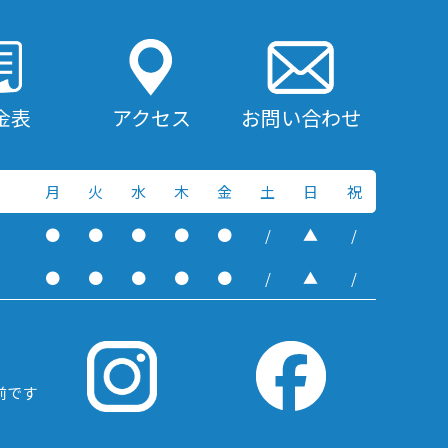
金表
アクセス
お問い合わせ
月
火
水
木
金
土
日
祝
●
●
●
●
●
/
▲
/
●
●
●
●
●
/
▲
/
前です