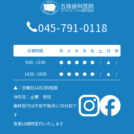
045-791-0118
診療時間
月
火
水
木
金
土
日
祝
9:00 - 13:00
●
●
●
●
●
/
▲
/
14:30 - 18:00
●
●
●
●
●
/
▲
/
▲：日曜日は月2回程度
休診日：土曜 祝日
最終受付は午前午後共に30分前で
す
急患は随時受付いたします