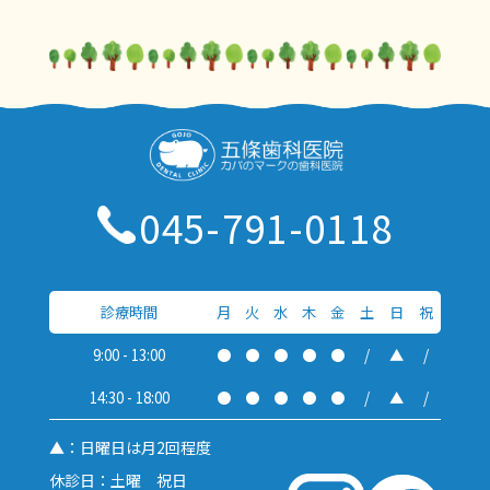
045-791-0118
診療時間
月
火
水
木
金
土
日
祝
9:00 - 13:00
●
●
●
●
●
/
▲
/
14:30 - 18:00
●
●
●
●
●
/
▲
/
▲：日曜日は月2回程度
休診日：土曜 祝日