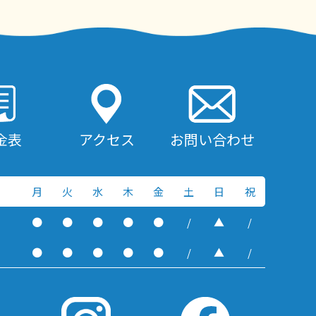
金表
アクセス
お問い合わせ
月
火
水
木
金
土
日
祝
●
●
●
●
●
/
▲
/
●
●
●
●
●
/
▲
/