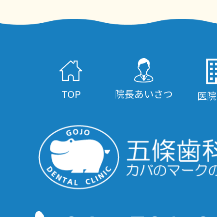
TOP
院長あいさつ
医院