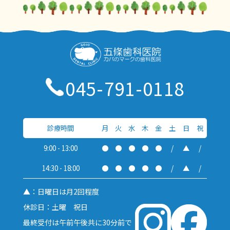
045-791-0118
診療時間
月
火
水
木
金
土
日
祝
9:00 - 13:00
●
●
●
●
●
/
▲
/
14:30 - 18:00
●
●
●
●
●
/
▲
/
▲：日曜日は月2回程度
休診日：土曜 祝日
最終受付は午前午後共に30分前で