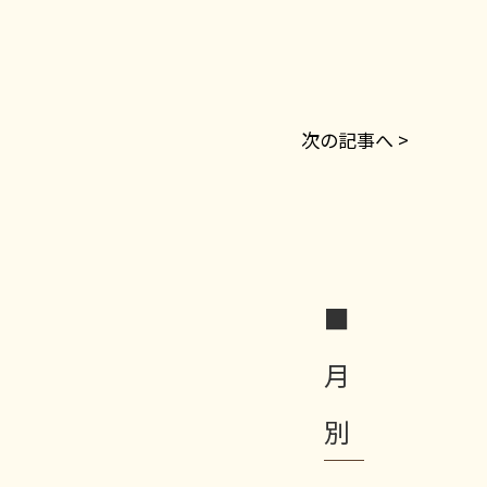
次の記事へ >
■
月
別