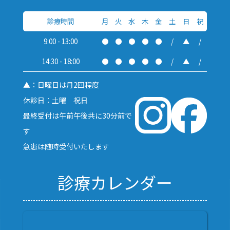
診療時間
月
火
水
木
金
土
日
祝
9:00 - 13:00
●
●
●
●
●
/
▲
/
14:30 - 18:00
●
●
●
●
●
/
▲
/
▲：日曜日は月2回程度
休診日：土曜 祝日
最終受付は午前午後共に30分前で
す
急患は随時受付いたします
診療カレンダー