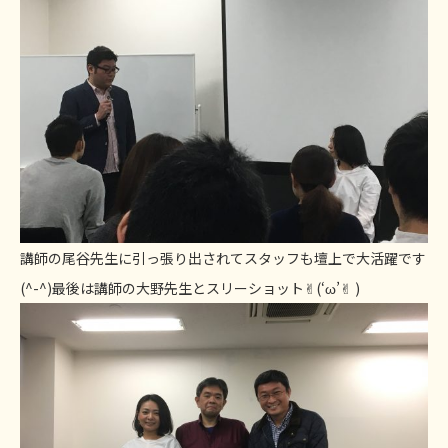
講師の尾谷先生に引っ張り出されてスタッフも壇上で大活躍です
(^-^)最後は講師の大野先生とスリーショット✌︎(‘ω’✌︎ )