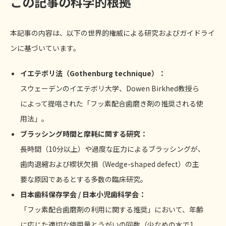
この記事の科学的根拠
本記事の内容は、以下の世界的権威による研究およびガイドライ
ンに基づいています。
イエテボリ法（Gothenburg technique）：
スウェーデンのイエテボリ大学、Dowen Birkhed教授ら
によって提唱された「フッ素配合歯磨き剤の推奨される使
用法」。
ブラッシング時間と摩耗に関する研究：
長時間（10分以上）や過度な圧力によるブラッシングが、
歯肉退縮および楔状欠損（Wedge-shaped defect）の主
要な原因であるとする多数の臨床研究。
日本歯科保存学会 / 日本小児歯科学会：
「フッ素配合歯磨剤の利用に関する推奨」において、年齢
に応じた適切な使用量とうがいの回数（少なめの水で1