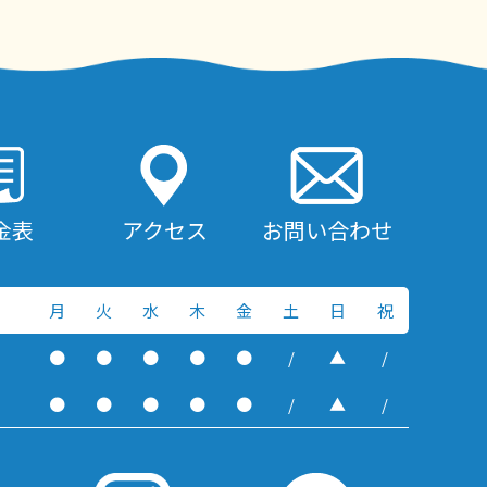
金表
アクセス
お問い合わせ
月
火
水
木
金
土
日
祝
●
●
●
●
●
/
▲
/
●
●
●
●
●
/
▲
/