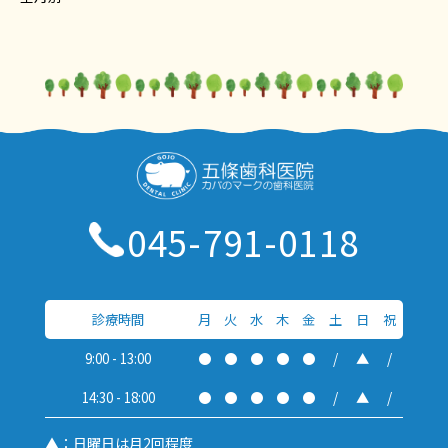
045-791-0118
診療時間
月
火
水
木
金
土
日
祝
9:00 - 13:00
●
●
●
●
●
/
▲
/
14:30 - 18:00
●
●
●
●
●
/
▲
/
▲：日曜日は月2回程度