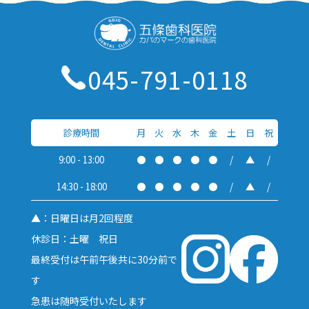
045-791-0118
診療時間
月
火
水
木
金
土
日
祝
9:00 - 13:00
●
●
●
●
●
/
▲
/
14:30 - 18:00
●
●
●
●
●
/
▲
/
▲：日曜日は月2回程度
休診日：土曜 祝日
最終受付は午前午後共に30分前で
す
急患は随時受付いたします