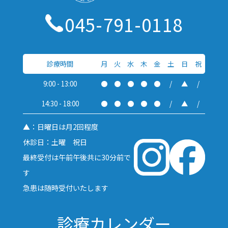
045-791-0118
診療時間
月
火
水
木
金
土
日
祝
9:00 - 13:00
●
●
●
●
●
/
▲
/
14:30 - 18:00
●
●
●
●
●
/
▲
/
▲：日曜日は月2回程度
休診日：土曜 祝日
最終受付は午前午後共に30分前で
す
急患は随時受付いたします
診療カレンダー