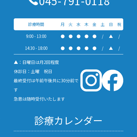
045-791-0118
診療時間
月
火
水
木
金
土
日
祝
9:00 - 13:00
●
●
●
●
●
/
▲
/
14:30 - 18:00
●
●
●
●
●
/
▲
/
▲：日曜日は月2回程度
休診日：土曜 祝日
最終受付は午前午後共に30分前で
す
急患は随時受付いたします
診療カレンダー