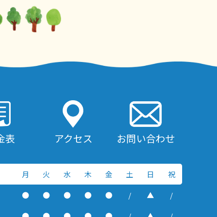
金表
アクセス
お問い合わせ
月
火
水
木
金
土
日
祝
●
●
●
●
●
/
▲
/
●
●
●
●
●
/
▲
/