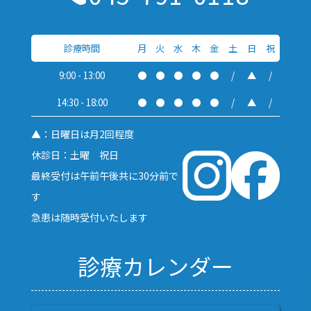
診療時間
月
火
水
木
金
土
日
祝
9:00 - 13:00
●
●
●
●
●
/
▲
/
14:30 - 18:00
●
●
●
●
●
/
▲
/
▲：日曜日は月2回程度
休診日：土曜 祝日
最終受付は午前午後共に30分前で
す
急患は随時受付いたします
診療カレンダー